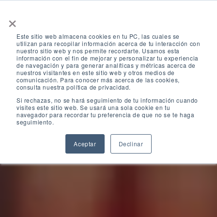
Ir
directamente
×
Carrito
al contenido
Este sitio web almacena cookies en tu PC, las cuales se
utilizan para recopilar información acerca de tu interacción con
nuestro sitio web y nos permite recordarte. Usamos esta
información con el fin de mejorar y personalizar tu experiencia
CERTIFICACIÓN: IA APLICADA A LA REDACCIÓN
de navegación y para generar analíticas y métricas acerca de
JURÍDICA
nuestros visitantes en este sitio web y otros medios de
comunicación. Para conocer más acerca de las cookies,
Domina la redacción
consulta nuestra política de privacidad.
Si rechazas, no se hará seguimiento de tu información cuando
jurídica con IA sin
visites este sitio web. Se usará una sola cookie en tu
navegador para recordar tu preferencia de que no se te haga
seguimiento.
comprometer tu
Aceptar
Declinar
carrera profesional